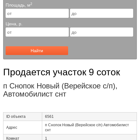
2
Площадь, м
Цена, р.
Найти
Продается участок 9 соток
п Снопок Новый (Верейское с/п),
Автомобилист снт
ID объекта
6561
п Снопок Новый (Верейское с/п) Автомобилист
Адрес
снт
Комнат
1