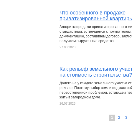
Что особенного в продаже
приватизированной квартир
Алгоритм продажи приватизированного ж
стандартный: встречаемся с покупателем,
документацию, составляем договор, заклю
получаем вырученные средства…
27.08.2023
Как рельеф земельного учас
на стоимость строительства?
Далеко не у каждого земельного участка 
рельеф. Поэтому выбор земли под застро
первостепенной проблемой, встающей п
жить в загородном доме…
26.07.2023
1
2
3