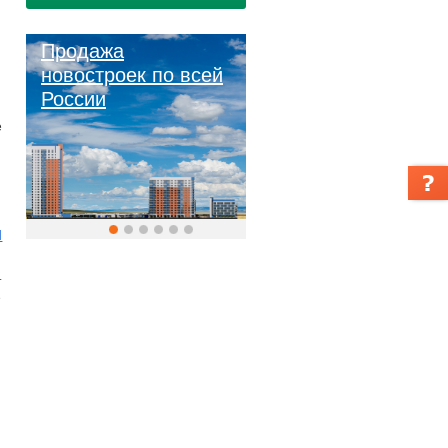
Продажа
новостроек по всей
России
е
и
т
е