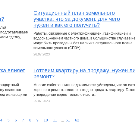
Ситуационный план земельного
ы?
участка: что за документ, для чего
нужен и как его получить?
илья
 подготавливаем
Работы, связанные с электрификацией, газификацией и
чаем сделку,
водоснабжением частного дома, в большинстве случаев н
могут быть проведены без наличия ситуационного плана
земельного участка (СПЗУ)…
26.07.2023
тка влияет
Готовим квартиру на продажу. Нужен л
ремонт?
стандартный
Многие собственники недвижимости убеждены, что за сче
йку является
хорошего ремонта можно выгодно продать квартиру. Тако
еред желающими
утверждение верно только отчасти…
25.07.2023
4
5
6
7
8
9
10
11
...
61
62
→