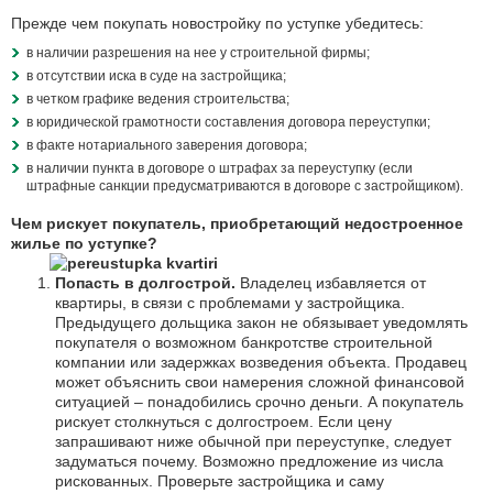
Прежде чем покупать новостройку по уступке убедитесь:
в наличии разрешения на нее у строительной фирмы;
в отсутствии иска в суде на застройщика;
в четком графике ведения строительства;
в юридической грамотности составления договора переуступки;
в факте нотариального заверения договора;
в наличии пункта в договоре о штрафах за переуступку (если
штрафные санкции предусматриваются в договоре с застройщиком).
Чем рискует покупатель, приобретающий недостроенное
жилье по уступке?
Попасть в долгострой.
Владелец избавляется от
квартиры, в связи с проблемами у застройщика.
Предыдущего дольщика закон не обязывает уведомлять
покупателя о возможном банкротстве строительной
компании или задержках возведения объекта. Продавец
может объяснить свои намерения сложной финансовой
ситуацией – понадобились срочно деньги. А покупатель
рискует столкнуться с долгостроем. Если цену
запрашивают ниже обычной при переуступке, следует
задуматься почему. Возможно предложение из числа
рискованных. Проверьте застройщика и саму