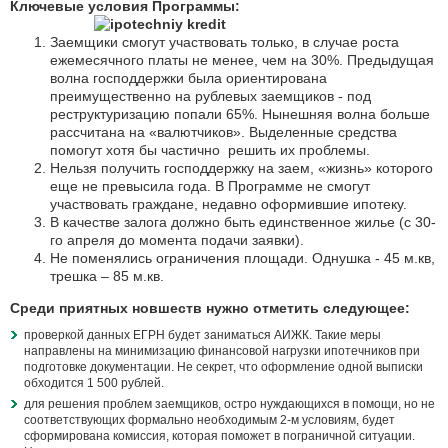
Ключевые условия Программы:
Заемщики смогут участвовать только, в случае роста
ежемесячного платы не менее, чем на 30%. Предыдущая
волна господдержки была ориентирована
преимущественно на рублевых заемщиков - под
реструктуризацию попали 65%. Нынешняя волна больше
рассчитана на «валютчиков». Выделенные средства
помогут хотя бы частично решить их проблемы.
Нельзя получить господдержку на заем, «жизнь» которого
еще не превысила года. В Программе не смогут
участвовать граждане, недавно оформившие ипотеку.
В качестве залога должно быть единственное жилье (с 30-
го апреля до момента подачи заявки).
Не поменялись ограничения площади. Однушка - 45 м.кв,
трешка – 85 м.кв.
Среди приятных новшеств нужно отметить следующее:
проверкой данных ЕГРН будет заниматься АИЖК. Такие меры
направлены на минимизацию финансовой нагрузки ипотечников при
подготовке документации. Не секрет, что оформление одной выписки
обходится 1 500 рублей.
для решения проблем заемщиков, остро нуждающихся в помощи, но не
соответствующих формально необходимым 2-м условиям, будет
сформирована комиссия, которая поможет в пограничной ситуации.