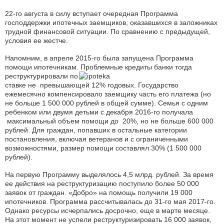
22-го августа в силу вступает очередная Программа
господдержки ипотечных заемщиков, оказавшихся в заложниках
трудной финансовой ситуации. По сравнению с предыдущей,
условия ее жестче.
Напомним, в апреле 2015-го была запущена Программа
помощи ипотечникам. Проблемные кредиты
банки тогда
реструктурировали по
ставке не превышающей 12% годовых. Государство
ежемесячно компенсировало заемщику часть его платежа (но
не больше 1 500 000 рублей в общей сумме). Семья с одним
ребенком или двумя детьми с декабря 2016-го получала
максимальный объем помощи до 20%, но не больше 600 000
рублей. Для граждан, попавших в остальные категории
постановления, включая ветеранов и с ограниченными
возможностями, размер помощи составлял 30% (1 500 000
рублей).
На первую Программу выделялось 4,5 млрд. рублей. За время
ее действия на реструктуризацию поступило более 50 000
заявок от граждан. «Добро» на помощь получили 19 000
ипотечников. Программа рассчитывалась до 31-го мая 2017-го.
Однако ресурсы исчерпались досрочно, еще в марте месяце.
На этот момент не успели реструктуризировать 16 000 заявок,