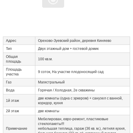
Адрес
Орехово-Зуевский район, деревня Киняево
Тип
Двух этажный дом + гостевой домик
Общая
100 кв.м.
площадь
Площадь
9 соток, На участке плодоносящий сад
участка
Газ
Магистральный
Вода
Горячая / Холодная, 2е скважины
две комнаты (одна с эркером) + санузел с ванной,
1й этаж
коридор, кухня
2й этаж
две комнаты
Мебелирован, евро-ремонт, пластиковые
стеклопакеты!!!
Примечание
небольшая теплица, гараж (36 кв. м.), летняя кухня,