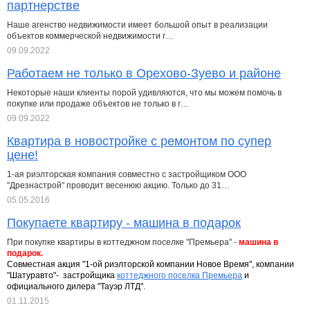
партнерстве
Наше агенство недвижимости имеет большой опыт в реализации
объектов коммерческой недвижимости г…
09.09.2022
Работаем не только в Орехово-Зуево и районе
Некоторые наши клиенты порой удивляются, что мы можем помочь в
покупке или продаже объектов не только в г…
09.09.2022
Квартира в новостройке с ремонтом по супер
цене!
1-ая риэлторская компания совместно с застройщиком ООО
"Дрезнастрой" проводит весенюю акцию. Только до 31…
05.05.2016
Покупаете квартиру - машина в подарок
При покупке квартиры в коттеджном поселке "Премьера" -
машина в
подарок.
Совместная акция "1-ой риэлторской компании Новое Время", компании
"Шатуравто"- застройщика
коттеджного поселка Премьера
и
официального дилера "Тауэр ЛТД".
01.11.2015