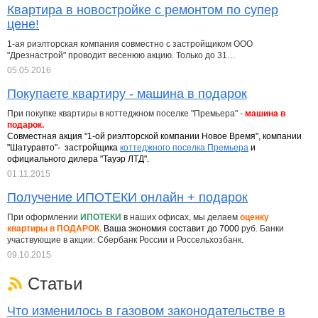
Квартира в новостройке с ремонтом по супер
цене!
1-ая риэлторская компания совместно с застройщиком ООО
"Дрезнастрой" проводит весенюю акцию. Только до 31…
05.05.2016
Покупаете квартиру - машина в подарок
При покупке квартиры в коттеджном поселке "Премьера" -
машина в
подарок.
Совместная акция "1-ой риэлторской компании Новое Время", компании
"Шатуравто"- застройщика
коттеджного поселка Премьера
и
официального дилера "Тауэр ЛТД".
01.11.2015
Получение ИПОТЕКИ онлайн + подарок
При оформлении
ИПОТЕКИ
в наших офисах, мы делаем
оценку
квартиры в ПОДАРОК
.
Ваша экономия составит до 7000
руб. Банки
участвующие в акции: Сбербанк России и Россельхозбанк.
09.10.2015
Статьи
Что изменилось в газовом законодательстве в