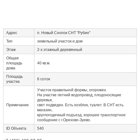
Адрес
п. Новый Снопок СНТ "Рубин"
Тип
земельный участок и дом
Этаж
2-х этажный деревянный
Общая
площадь
40 кв.м.
дома
Площадь
6 соток
участка
Участок правильной формы, огорожен.
На участке летний водопровод, плодоносящие
деревья,
Примечание
свет подведен. Есть хозблок, туалет. В СНТ есть
магазин,
круглогодичный подъезд, хорошее транспортное
сообщение с г.Орехово-Зуево.
ID Объекта
540