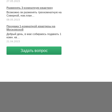
27.05.2015
Разменять 3-комнатную квартиру
Возможно ли разменять трехкомнатную на
Северной, нов.план…
08.05.2015
Продажа 1-комнатной квартиры на
Московской
Добрый день, в мае собираюсь подавать 1
комн. кв…
21.04.2015
Задать вопрос