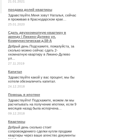
21.01.2021
продажа долей квартиры
Здравствуйте.Меня зовут Наталья, сейчас
я проживаю в Краснодарском крае…
25.01.2020
Сдать двухкомнатную квартиру в
аренду / Ликино-Дулево ул.
й
Коммунистическая д.58-А
Добрый день.Подскажите, пожалуйста, за
сколько можно сейчас сдать 2-
хкомнатную квартиру в Ликино-Дулево
ул…
27.11.2019
Капитал
Здравствуйте какой у вас процент, мы бы
хотели обезналичить капитал.
24.12.2018
Помощь в ипотеке
Здравствуйте! Подскажите, можем ли мы
расчитывать на получение ипотеки, если 9
месяцев назад была испорчена…
09.12.2018
Квартиры
Добрый день сколько стоит
сопровождениего сделки купли продажи
квартиры через ваше агенство документы