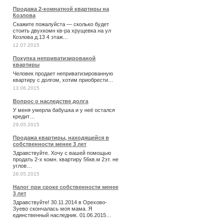
Продажа 2-комнатной квартиры на
Козлова
Скажите пожалуйста — сколько будет
стоить двухкомн кв-ра хрущевка на ул
Козлова д.13 4 этаж…
12.07.2015
Покупка неприватизированой
квартиры
Человек продает неприватизированную
квартиру с долгом, хотим приобрести…
13.06.2015
Вопрос о наследстве долга
У меня умерла бабушка и у неё остался
кредит…
29.05.2015
Продажа квартиры, находящейся в
собственности менее 3 лет
Здравствуйте. Хочу с вашей помощью
продать 2-х комн. квартиру 56кв.м 2эт. не
углов…
28.05.2015
Налог при сроке собственности менее
3 лет
Здравствуйте! 30.11.2014 в Орехово-
Зуево скончалась моя мама. Я
единственный наследник. 01.06.2015…