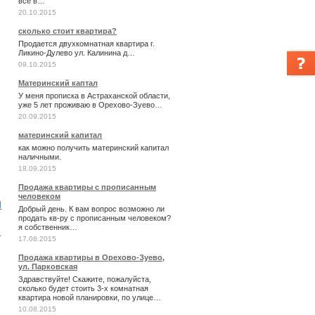
все в…
20.10.2015
сколько стоит квартира?
Продается двухкомнатная квартира г.
Ликино-Дулево ул. Калинина д…
09.10.2015
Материнский каптал
У меня прописка в Астраханской области,
уже 5 лет проживаю в Орехово-Зуево…
20.09.2015
материнский капитал
как можно получить материнский капитал
наличными.
18.09.2015
Продажа квартиры с прописанным
человеком
и
Добрый день. К вам вопрос возможно ли
продать кв-ру с прописанным человеком?
я собственник…
т
17.08.2015
Продажа квартиры в Орехово-Зуево,
ул. Парковская
Здравствуйте! Скажите, пожалуйста,
сколько будет стоить 3-х комнатная
квартира новой планировки, по улице…
10.08.2015