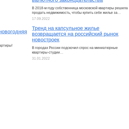
валютного законодательства
В 2018-м году собственница московской квартиры решила
продать недвижимость, чтобы купить себе жилье за…
17.09.2022
Тренд на капсульное жилье
 новогодняя
возвращается на российский рынок
новостроек
артиры!
В городах России подскочил спрос на миниатюрные
квартиры-студии…
31.01.2022