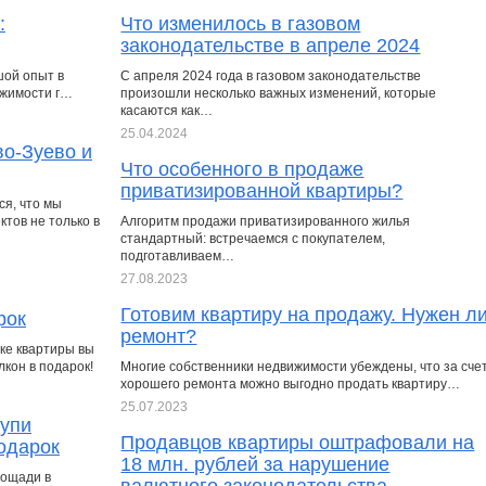
:
Что изменилось в газовом
законодательстве в апреле 2024
шой опыт в
С апреля 2024 года в газовом законодательстве
ижимости г…
произошли несколько важных изменений, которые
касаются как…
25.04.2024
во-Зуево и
Что особенного в продаже
приватизированной квартиры?
я, что мы
тов не только в
Алгоритм продажи приватизированного жилья
стандартный: встречаемся с покупателем,
подготавливаем…
27.08.2023
Готовим квартиру на продажу. Нужен л
рок
ремонт?
пке квартиры вы
кон в подарок!
Многие собственники недвижимости убеждены, что за сче
хорошего ремонта можно выгодно продать квартиру…
25.07.2023
купи
Продавцов квартиры оштрафовали на
подарок
18 млн. рублей за нарушение
лощади в