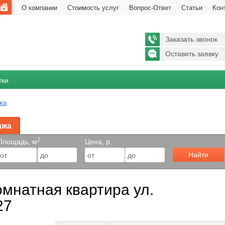
О компании
Стоимость услуг
Вопрос-Ответ
Статьи
Кон
Заказать звонок
Оставить заявку
тки
жа
ажа
2
Площадь, м
Цена, р.
Найти
мнатная квартира ул.
27