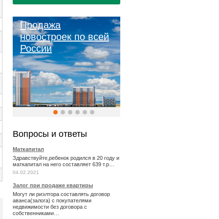
Продажа
новостроек по всей
России
Вопросы и ответы
Маткапитал
Здравствуйте,ребенок родился в 20 году и
маткапитал на него составляет 639 т.р…
04.02.2021
Залог при продаже квартиры
Могут ли риэлтора составлять договор
аванса(залога) с покупателями
недвижимости без договора с
собственниками…