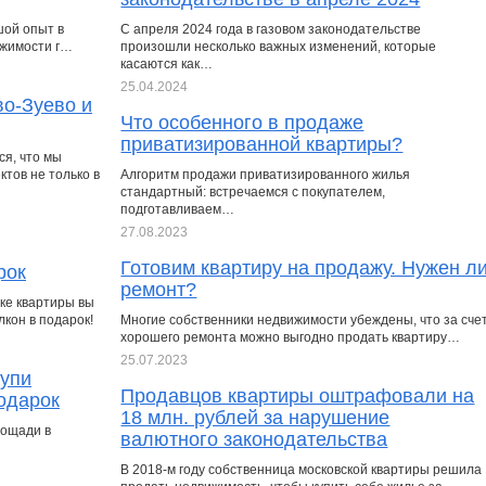
шой опыт в
С апреля 2024 года в газовом законодательстве
ижимости г…
произошли несколько важных изменений, которые
касаются как…
25.04.2024
во-Зуево и
Что особенного в продаже
приватизированной квартиры?
я, что мы
тов не только в
Алгоритм продажи приватизированного жилья
стандартный: встречаемся с покупателем,
подготавливаем…
27.08.2023
Готовим квартиру на продажу. Нужен л
рок
ремонт?
пке квартиры вы
кон в подарок!
Многие собственники недвижимости убеждены, что за сче
хорошего ремонта можно выгодно продать квартиру…
25.07.2023
купи
Продавцов квартиры оштрафовали на
подарок
18 млн. рублей за нарушение
лощади в
валютного законодательства
В 2018-м году собственница московской квартиры решила