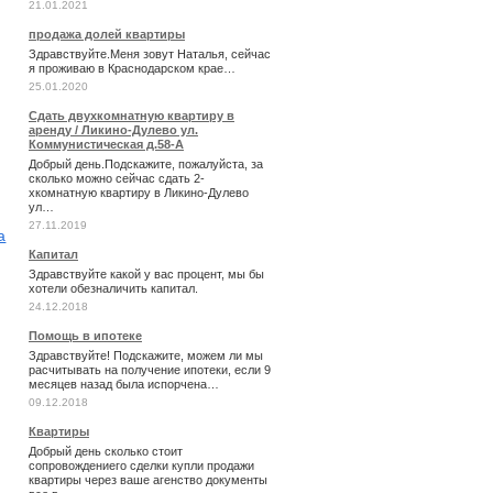
21.01.2021
продажа долей квартиры
Здравствуйте.Меня зовут Наталья, сейчас
я проживаю в Краснодарском крае…
25.01.2020
Сдать двухкомнатную квартиру в
аренду / Ликино-Дулево ул.
Коммунистическая д.58-А
Добрый день.Подскажите, пожалуйста, за
сколько можно сейчас сдать 2-
хкомнатную квартиру в Ликино-Дулево
ул…
27.11.2019
а
Капитал
Здравствуйте какой у вас процент, мы бы
хотели обезналичить капитал.
24.12.2018
Помощь в ипотеке
Здравствуйте! Подскажите, можем ли мы
расчитывать на получение ипотеки, если 9
месяцев назад была испорчена…
09.12.2018
Квартиры
Добрый день сколько стоит
сопровождениего сделки купли продажи
квартиры через ваше агенство документы