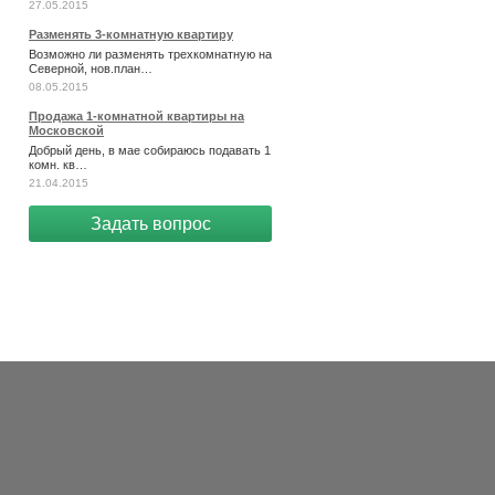
27.05.2015
Разменять 3-комнатную квартиру
Возможно ли разменять трехкомнатную на
Северной, нов.план…
08.05.2015
Продажа 1-комнатной квартиры на
Московской
Добрый день, в мае собираюсь подавать 1
комн. кв…
21.04.2015
Задать вопрос