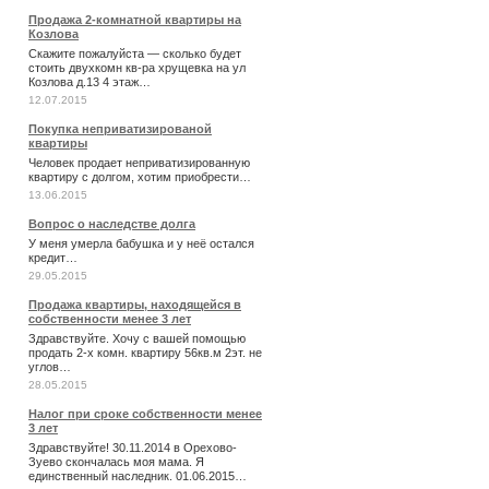
Продажа 2-комнатной квартиры на
Козлова
Скажите пожалуйста — сколько будет
стоить двухкомн кв-ра хрущевка на ул
Козлова д.13 4 этаж…
12.07.2015
Покупка неприватизированой
квартиры
Человек продает неприватизированную
квартиру с долгом, хотим приобрести…
13.06.2015
Вопрос о наследстве долга
У меня умерла бабушка и у неё остался
кредит…
29.05.2015
Продажа квартиры, находящейся в
собственности менее 3 лет
Здравствуйте. Хочу с вашей помощью
продать 2-х комн. квартиру 56кв.м 2эт. не
углов…
28.05.2015
Налог при сроке собственности менее
3 лет
Здравствуйте! 30.11.2014 в Орехово-
Зуево скончалась моя мама. Я
единственный наследник. 01.06.2015…