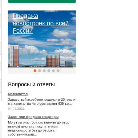
Продажа
новостроек по всей
России
Вопросы и ответы
Маткапитал
Здравствуйте,ребенок родился в 20 году и
маткапитал на него составляет 639 т.р…
04.02.2021
Залог при продаже квартиры
Могут ли риэлтора составлять договор
аванса(залога) с покупателями
недвижимости без договора с
собственниками…