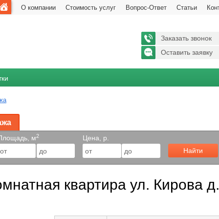
О компании
Стоимость услуг
Вопрос-Ответ
Статьи
Кон
Заказать звонок
Оставить заявку
тки
жа
ажа
2
Площадь, м
Цена, р.
Найти
мнатная квартира ул. Кирова д