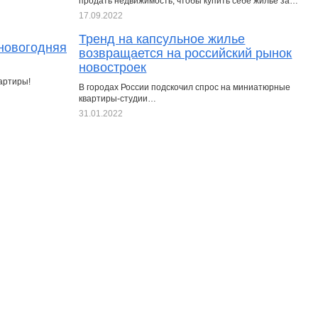
продать недвижимость, чтобы купить себе жилье за…
17.09.2022
Тренд на капсульное жилье
 новогодняя
возвращается на российский рынок
новостроек
артиры!
В городах России подскочил спрос на миниатюрные
квартиры-студии…
31.01.2022