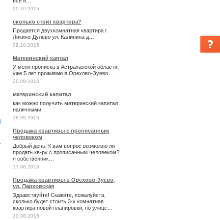
все в…
20.10.2015
сколько стоит квартира?
Продается двухкомнатная квартира г.
Ликино-Дулево ул. Калинина д…
09.10.2015
Материнский каптал
У меня прописка в Астраханской области,
уже 5 лет проживаю в Орехово-Зуево…
20.09.2015
материнский капитал
как можно получить материнский капитал
наличными.
18.09.2015
и
Продажа квартиры с прописанным
человеком
т
Добрый день. К вам вопрос возможно ли
продать кв-ру с прописанным человеком?
я собственник…
17.08.2015
Продажа квартиры в Орехово-Зуево,
ул. Парковская
Здравствуйте! Скажите, пожалуйста,
сколько будет стоить 3-х комнатная
квартира новой планировки, по улице…
10.08.2015