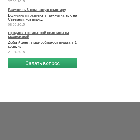
27.05.2015
Разменять 3-комнатную квартиру
Возможно ли разменять трехкомнатную на
Северной, нов.план…
08.05.2015
Продажа 1-комнатной квартиры на
Московской
Добрый день, в мае собираюсь подавать 1
комн. кв…
21.04.2015
Задать вопрос