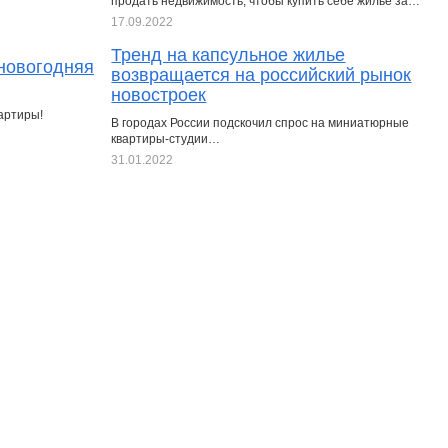
продать недвижимость, чтобы купить себе жилье за…
17.09.2022
Тренд на капсульное жилье
 новогодняя
возвращается на российский рынок
новостроек
артиры!
В городах России подскочил спрос на миниатюрные
квартиры-студии…
31.01.2022