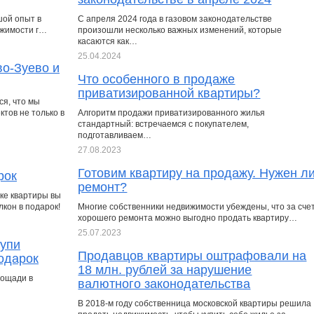
шой опыт в
С апреля 2024 года в газовом законодательстве
ижимости г…
произошли несколько важных изменений, которые
касаются как…
25.04.2024
во-Зуево и
Что особенного в продаже
приватизированной квартиры?
я, что мы
тов не только в
Алгоритм продажи приватизированного жилья
стандартный: встречаемся с покупателем,
подготавливаем…
27.08.2023
Готовим квартиру на продажу. Нужен л
рок
ремонт?
пке квартиры вы
кон в подарок!
Многие собственники недвижимости убеждены, что за сче
хорошего ремонта можно выгодно продать квартиру…
25.07.2023
купи
Продавцов квартиры оштрафовали на
подарок
18 млн. рублей за нарушение
лощади в
валютного законодательства
В 2018-м году собственница московской квартиры решила