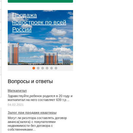
Продажа
новостроек по всей
России
Вопросы и ответы
Маткапитал
Здравствуйте,ребенок родился в 20 году и
маткапитал на него составляет 639 т.р…
04.02.2021
Залог при продаже квартиры
Могут ли риэлтора составлять договор
аванса(залога) с покупателями
недвижимости без договора с
собственниками…