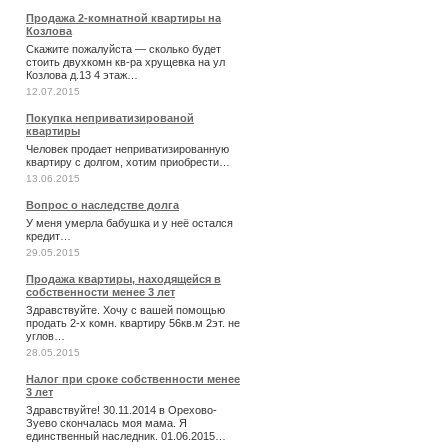
Продажа 2-комнатной квартиры на
Козлова
Скажите пожалуйста — сколько будет
стоить двухкомн кв-ра хрущевка на ул
Козлова д.13 4 этаж…
12.07.2015
Покупка неприватизированой
квартиры
Человек продает неприватизированную
квартиру с долгом, хотим приобрести…
13.06.2015
Вопрос о наследстве долга
У меня умерла бабушка и у неё остался
кредит…
29.05.2015
Продажа квартиры, находящейся в
собственности менее 3 лет
Здравствуйте. Хочу с вашей помощью
продать 2-х комн. квартиру 56кв.м 2эт. не
углов…
28.05.2015
Налог при сроке собственности менее
3 лет
Здравствуйте! 30.11.2014 в Орехово-
Зуево скончалась моя мама. Я
единственный наследник. 01.06.2015…