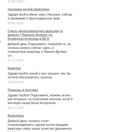
21.01.2021
продажа долей квартиры
Здравствуйте.Меня зовут Наталья, сейчас
я проживаю в Краснодарском крае…
25.01.2020
Сдать двухкомнатную квартиру в
аренду / Ликино-Дулево ул.
Коммунистическая д.58-А
о
Добрый день.Подскажите, пожалуйста, за
сколько можно сейчас сдать 2-
хкомнатную квартиру в Ликино-Дулево
ул…
27.11.2019
Капитал
Здравствуйте какой у вас процент, мы бы
хотели обезналичить капитал.
24.12.2018
Помощь в ипотеке
Здравствуйте! Подскажите, можем ли мы
расчитывать на получение ипотеки, если 9
месяцев назад была испорчена…
09.12.2018
Квартиры
Добрый день сколько стоит
сопровождениего сделки купли продажи
квартиры через ваше агенство документы