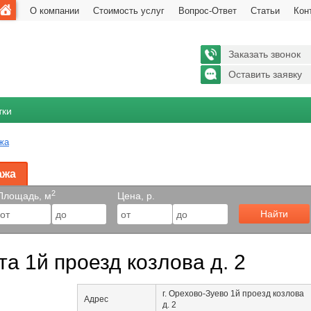
О компании
Стоимость услуг
Вопрос-Ответ
Статьи
Кон
Заказать звонок
Оставить заявку
тки
жа
ажа
2
Площадь, м
Цена, р.
Найти
а 1й проезд козлова д. 2
г. Орехово-Зуево 1й проезд козлова
Адрес
д. 2