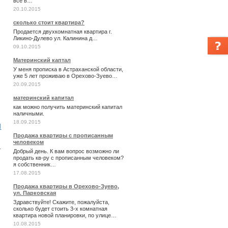
все в…
20.10.2015
сколько стоит квартира?
Продается двухкомнатная квартира г.
Ликино-Дулево ул. Калинина д…
09.10.2015
Материнский каптал
У меня прописка в Астраханской области,
уже 5 лет проживаю в Орехово-Зуево…
20.09.2015
материнский капитал
как можно получить материнский капитал
наличными.
18.09.2015
и
Продажа квартиры с прописанным
человеком
т
Добрый день. К вам вопрос возможно ли
продать кв-ру с прописанным человеком?
я собственник…
17.08.2015
Продажа квартиры в Орехово-Зуево,
ул. Парковская
Здравствуйте! Скажите, пожалуйста,
сколько будет стоить 3-х комнатная
квартира новой планировки, по улице…
10.08.2015