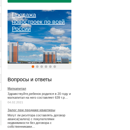
Продажа
новостроек по всей
России
Вопросы и ответы
Маткапитал
Здравствуйте,ребенок родился в 20 году и
маткапитал на него составляет 639 т.р…
04.02.2021
Залог при продаже квартиры
Могут ли риэлтора составлять договор
аванса(залога) с покупателями
недвижимости без договора с
собственниками…