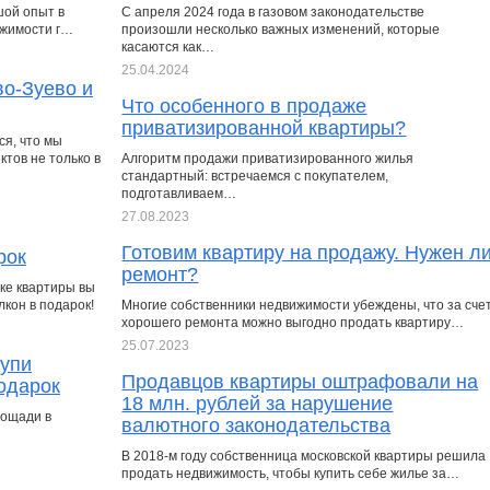
шой опыт в
С апреля 2024 года в газовом законодательстве
ижимости г…
произошли несколько важных изменений, которые
касаются как…
25.04.2024
во-Зуево и
Что особенного в продаже
приватизированной квартиры?
я, что мы
тов не только в
Алгоритм продажи приватизированного жилья
стандартный: встречаемся с покупателем,
подготавливаем…
27.08.2023
Готовим квартиру на продажу. Нужен л
рок
ремонт?
пке квартиры вы
кон в подарок!
Многие собственники недвижимости убеждены, что за сче
хорошего ремонта можно выгодно продать квартиру…
25.07.2023
купи
Продавцов квартиры оштрафовали на
подарок
18 млн. рублей за нарушение
лощади в
валютного законодательства
В 2018-м году собственница московской квартиры решила
продать недвижимость, чтобы купить себе жилье за…