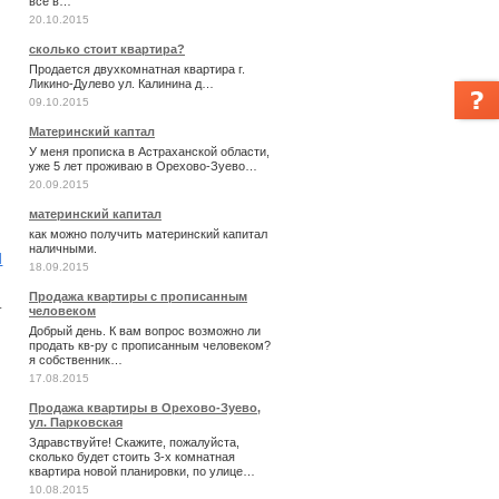
все в…
20.10.2015
сколько стоит квартира?
Продается двухкомнатная квартира г.
Ликино-Дулево ул. Калинина д…
09.10.2015
Материнский каптал
У меня прописка в Астраханской области,
уже 5 лет проживаю в Орехово-Зуево…
20.09.2015
материнский капитал
как можно получить материнский капитал
наличными.
и
18.09.2015
Продажа квартиры с прописанным
т
человеком
Добрый день. К вам вопрос возможно ли
продать кв-ру с прописанным человеком?
я собственник…
17.08.2015
Продажа квартиры в Орехово-Зуево,
ул. Парковская
Здравствуйте! Скажите, пожалуйста,
сколько будет стоить 3-х комнатная
квартира новой планировки, по улице…
10.08.2015