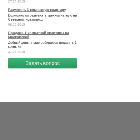
27.05.2015
Разменять 3-комнатную квартиру
Возможно ли разменять трехкомнатную на
Северной, нов.план…
08.05.2015
Продажа 1-комнатной квартиры на
Московской
Добрый день, в мае собираюсь подавать 1
комн. кв…
21.04.2015
Задать вопрос