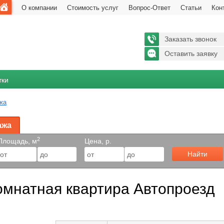
О компании
Стоимость услуг
Вопрос-Ответ
Статьи
Кон
Заказать звонок
Оставить заявку
тки
жа
ажа
2
Площадь, м
Цена, р.
Найти
омнатная квартира Автопроезд