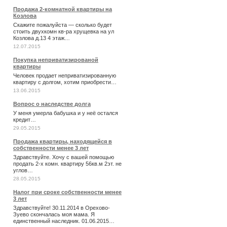
Продажа 2-комнатной квартиры на
Козлова
Скажите пожалуйста — сколько будет
стоить двухкомн кв-ра хрущевка на ул
Козлова д.13 4 этаж…
12.07.2015
Покупка неприватизированой
квартиры
Человек продает неприватизированную
квартиру с долгом, хотим приобрести…
13.06.2015
Вопрос о наследстве долга
У меня умерла бабушка и у неё остался
кредит…
29.05.2015
Продажа квартиры, находящейся в
собственности менее 3 лет
Здравствуйте. Хочу с вашей помощью
продать 2-х комн. квартиру 56кв.м 2эт. не
углов…
28.05.2015
Налог при сроке собственности менее
3 лет
Здравствуйте! 30.11.2014 в Орехово-
Зуево скончалась моя мама. Я
единственный наследник. 01.06.2015…