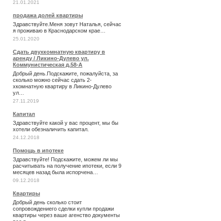
21.01.2021
продажа долей квартиры
Здравствуйте.Меня зовут Наталья, сейчас
я проживаю в Краснодарском крае…
25.01.2020
Сдать двухкомнатную квартиру в
аренду / Ликино-Дулево ул.
Коммунистическая д.58-А
Добрый день.Подскажите, пожалуйста, за
сколько можно сейчас сдать 2-
хкомнатную квартиру в Ликино-Дулево
ул…
27.11.2019
Капитал
Здравствуйте какой у вас процент, мы бы
хотели обезналичить капитал.
24.12.2018
Помощь в ипотеке
Здравствуйте! Подскажите, можем ли мы
расчитывать на получение ипотеки, если 9
месяцев назад была испорчена…
09.12.2018
Квартиры
Добрый день сколько стоит
сопровождениего сделки купли продажи
квартиры через ваше агенство документы