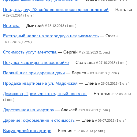
Продать дачу 2/3 собственник несовершеннолетний
— Наталья
// 29.01.2014 (1 отв.)
Ипотека
— Дмитрий
// 18.12.2013 (1 отв.)
Ежегодный налог на загородную недвижимость
— Олег
//
14.12.2013 (1 отв.)
Стоимость услуг агентства
— Сергей
// 27.11.2013 (1 отв.)
Покупка квартиры в новостройке
— Светлана
// 27.10.2013 (1 отв.)
Первый шаг при дарении дачи
— Лариса
// 03.09.2013 (1 отв.)
Продажа квартиры на ул. Мадонская
— Елена
// 28.08.2013 (1 отв.)
Демихово, Премьер коттеджный поселок.
— Наталья
// 22.08.2013
(1 отв.)
Дарственная на квартиру
— Алексей
// 09.08.2013 (1 отв.)
Дарение: оформелние и стоимость
— Елена
// 09.07.2013 (1 отв.)
Выкуп долей в квартире
— Ксения
// 22.06.2013 (2 отв.)