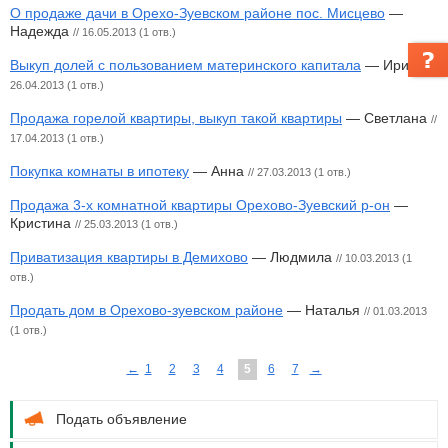
О продаже дачи в Орехо-Зуевском районе пос. Мисцево
—
Надежда
// 16.05.2013 (1 отв.)
Выкуп долей с пользованием материнского капитала
— Ирина
//
26.04.2013 (1 отв.)
Продажа горелой квартиры, выкуп такой квартиры
— Светлана
//
17.04.2013 (1 отв.)
Покупка комнаты в ипотеку
— Анна
// 27.03.2013 (1 отв.)
Продажа 3-х комнатной квартиры Орехово-Зуевский р-он
—
Кристина
// 25.03.2013 (1 отв.)
Приватизация квартиры в Демихово
— Людмила
// 10.03.2013 (1
отв.)
Продать дом в Орехово-зуевском районе
— Наталья
// 01.03.2013
(1 отв.)
←
1
2
3
4
5
6
7
→
Подать объявление