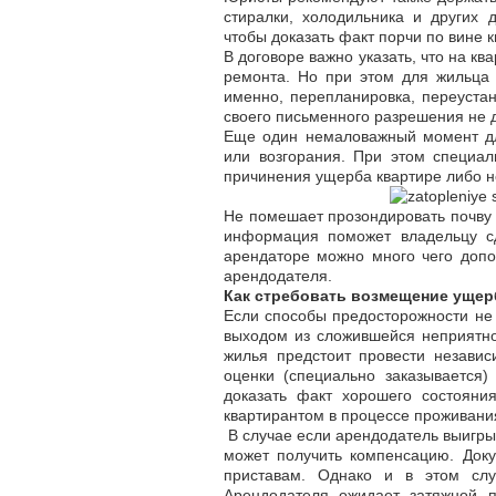
стиралки, холодильника и других 
чтобы доказать факт порчи по вине к
В договоре важно указать, что на к
ремонта. Но при этом для жильца 
именно, перепланировка, переустан
своего письменного разрешения не 
Еще один немаловажный момент дл
или возгорания. При этом специал
причинения ущерба квартире либо н
Не помешает прозондировать почву 
информация поможет владельцу с
арендаторе можно много чего допо
арендодателя.
Как стребовать возмещение ущер
Если способы предосторожности не 
выходом из сложившейся неприятной
жилья предстоит провести незави
оценки (специально заказывается)
доказать факт хорошего состоян
квартирантом в процессе проживания
В случае если арендодатель выигрыв
может получить компенсацию. Докум
приставам. Однако и в этом слу
Арендодателя ожидает затяжной п