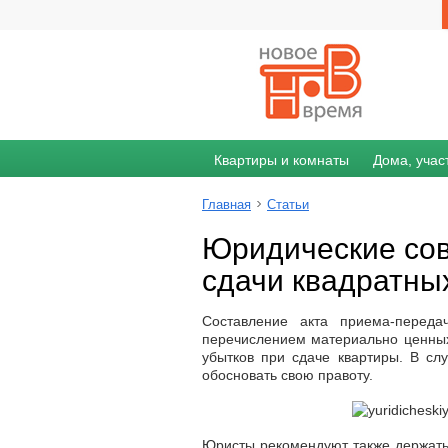
Квартиры и комнаты
Дома, учас
Главная
Статьи
Юридические сов
сдачи квадратны
Составление акта приема-переда
перечислением материально ценных
убытков при сдаче квартиры. В сл
обосновать свою правоту.
Юристы рекомендуют также держать 