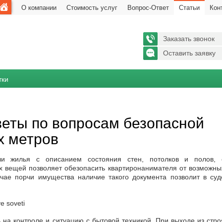
О компании
Стоимость услуг
Вопрос-Ответ
Статьи
Кон
Заказать звонок
Оставить заявку
тки
еты по вопросам безопасной
х метров
чи жилья с описанием состояния стен, потолков и полов, 
 вещей позволяет обезопасить квартиронанимателя от возможны
учае порчи имущества наличие такого документа позволит в суд
на контроле и ситуацию с бытовой техникой. При выходе из стро