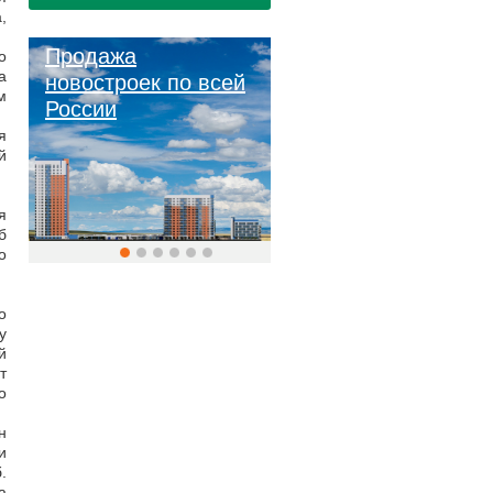
,
Продажа
о
а
новостроек по всей
м
России
я
й
я
б
о
о
у
й
т
о
н
и
.
а