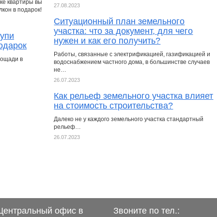
пке квартиры вы
27.08.2023
кон в подарок!
Ситуационный план земельного
участка: что за документ, для чего
купи
нужен и как его получить?
подарок
Работы, связанные с электрификацией, газификацией и
лощади в
водоснабжением частного дома, в большинстве случаев
не…
26.07.2023
Как рельеф земельного участка влияет
на стоимость строительства?
Далеко не у каждого земельного участка стандартный
рельеф…
26.07.2023
Центральный офис в
Звоните по тел.: