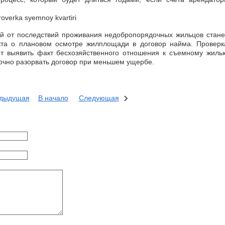
 от последствий проживания недобропорядочных жильцов стане
нкта о плановом осмотре жилплощади в договор найма. Проверк
ит выявить факт бесхозяйственного отношения к съемному жиль
рочно разорвать договор при меньшем ущербе.
дыдущая
В начало
Следующая