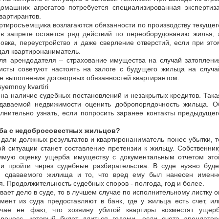
домашних агрегатов потребуется специализированная экспертиза
вартирантов.
вартиросъемщика возлагаются обязанности по производству текущег
в запрете остается ряд действий по переоборудованию жилья, 
овка, переустройство и даже сверление отверстий, если при это
дал квартиронаниматель.
я арендодателя – страхование имущества на случай затоплени
исты советуют настоять на залоге с будущего жильца на случа
е выполнения договорных обязанностей квартирантом.
на наличие судебных постановлений и незакрытых кредитов. Така
даваемой недвижимости оценить добропорядочность жильца. О
лнительно узнать, если попросить заранее контакты предыдущег
ба с недобросовестных жильцов?
дали должных результатов и квартиронаниматель понес убытки, т
 ситуации станет составление претензии к жильцу. Собственник
симую оценку ущерба имуществу с документальным отчетом это
 и пройти через судебные разбирательства. В суде нужно буде
ия сдаваемого жилища и то, что вред ему был нанесен именн
. Продолжительность судебных споров - полгода, год и более.
ает дело в суде, то в лучшем случае по исполнительному листку о
ент из суда предоставляют в банк, где у жильца есть счет, ил
чае не факт, что хозяину убитой квартиры возместят ущерб
роцесс, который будет длиться годами, если счета арендатор