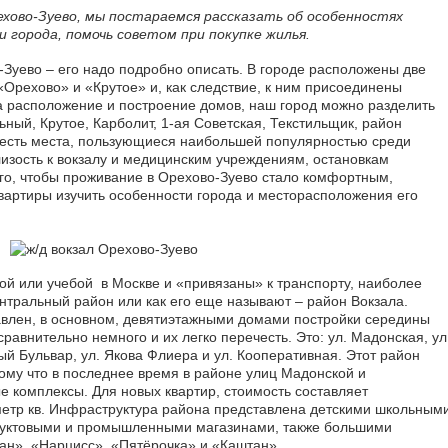
хово-Зуево, мы постараемся рассказать об особенностях
 города, помочь советом при покупке жилья.
-Зуево – его надо подробно описать. В городе расположены две
Орехово» и «Крутое» и, как следствие, к ним присоединены
а расположение и построение домов, наш город можно разделить
ьный, Крутое, Карболит, 1-ая Советская, Текстильщик, район
т, есть места, пользующиеся наибольшей популярностью среди
изость к вокзалу и медицинским учреждениям, остановкам
ого, чтобы проживание в Орехово-Зуево стало комфортным,
артиры изучить особенности города и месторасположения его
ой или учебой в Москве и «привязаны» к транспорту, наиболее
нтральный район или как его еще называют – район Вокзала.
влен, в основном, девятиэтажными домами постройки середины
сравнительно немного и их легко перечесть. Это: ул. Мадонская, ул
ый Бульвар, ул. Якова Флиера и ул. Кооперативная. Этот район
ому что в последнее время в районе улиц Мадонской и
 комплексы. Для новых квартир, стоимость составляет
 метр кв. Инфраструктура района представлена детскими школьным
уктовыми и промышленными магазинами, также большими
н», «Нарцисс», «Пятёрочка» и «Каштан».