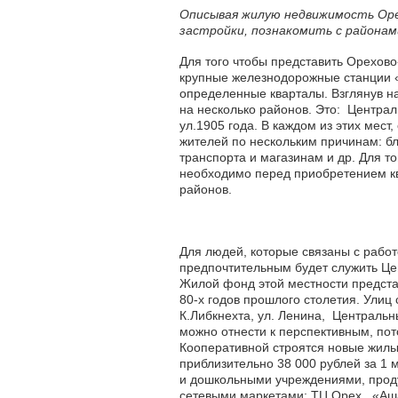
Описывая жилую недвижимость Оре
застройки, познакомить с районами
Для того чтобы представить Орехово
крупные железнодорожные станции «
определенные кварталы. Взглянув н
на несколько районов. Это: Централ
ул.1905 года. В каждом из этих мес
жителей по нескольким причинам: бл
транспорта и магазинам и др. Для т
необходимо перед приобретением кв
районов.
Для людей, которые связаны с работ
предпочтительным будет служить Це
Жилой фонд этой местности предста
80-х годов прошлого столетия. Улиц 
К.Либкнехта, ул. Ленина, Центральн
можно отнести к перспективным, пот
Кооперативной строятся новые жилые
приблизительно 38 000 рублей за 1
и дошкольными учреждениями, прод
сетевыми маркетами: ТЦ Орех, «Аша