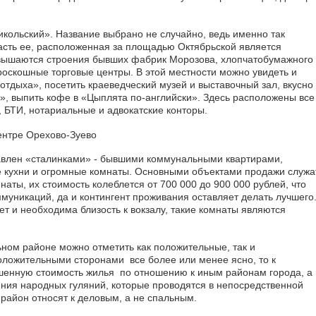
кольский». Название выбрано не случайно, ведь именно так
Часть ее, расположенная за площадью Октябрьской является
звышаются строения бывших фабрик Морозова, хлопчатобумажного
роскошные торговые центры. В этой местности можно увидеть и
 отдыха», посетить краеведческий музей и выставочный зал, вкусно
», выпить кофе в «Цыплята по-английски». Здесь расположены все
 БТИ, нотариальные и адвокатские конторы.
авлен «сталинками» - бывшими коммунальными квартирами,
кухни и огромные комнаты. Основными объектами продажи служа
мнаты, их стоимость колеблется от 700 000 до 900 000 рублей, что
муникаций, да и контингент проживания оставляет делать лучшего
ет и необходима близость к вокзалу, такие комнаты являются
ьном районе можно отметить как положительные, так и
оложительными сторонами все более или менее ясно, то к
шенную стоимость жилья по отношению к иным районам города, а
ения народных гуляний, которые проводятся в непосредственной
район относят к деловым, а не спальным.