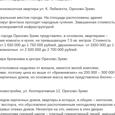
нтральным местом города. На площади расположены здания
вокруг фонтана проходят народные гуляния. Завышенная стоимость
ысокоразвитой инфраструктурой.
города Орехово-Зуево представлен, в основном, квартирами –
 комнаты и кухни, не превышающие 7,5 кв. метров. Стоимость
т 1 650 000 до 1 750 000 рублей, двухкомнатных от 1650 000 до 1
комнатных от 2 500 000 до 2 700 000 рублей.
сположена недалеко от вокзала, имеется жилой комплекс,
вки, поэтому цена их выше от «брежневских» на 200 000 – 300 000
 кирпичных домов, но основная масса жилья представлена блочно –
ядом кирпичных домов, квартиры в которых, в общем – неплохие,
т восторга, что обусловлено расположенным неподалеку вокзалом 
рвых этажах домов. Несмотря на это, именно в этих дворах
льтернатива средней школе – платный гуманитарный лицей, дающи