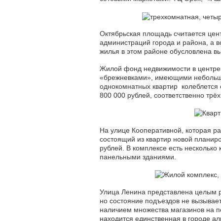
Октябрьская площадь считается це
администраций города и района, а 
жилья в этом районе обусловлена в
Жилой фонд недвижимости в центре 
«брежневками», имеющими небольшие
однокомнатных квартир колеблется о
800 000 рублей, соответственно трёх
На улице Кооперативной, которая ра
состоящий из квартир новой планиро
рублей. В комплексе есть несколько
панельными зданиями.
Улица Ленина представлена целым р
но состояние подъездов не вызывае
наличием множества магазинов на пе
находится единственная в городе а