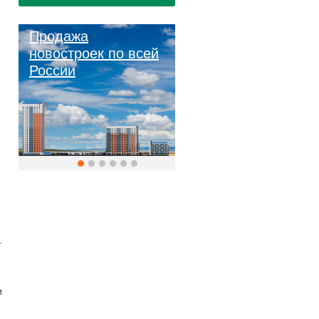
Продажа
новостроек по всей
России
.
и