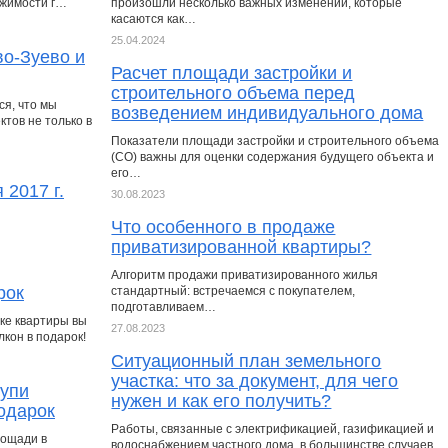
ижимости г…
произошли несколько важных изменений, которые
касаются как…
25.04.2024
во-Зуево и
Расчет площади застройки и
строительного объема перед
я, что мы
возведением индивидуального дома
тов не только в
Показатели площади застройки и строительного объема
(СО) важны для оценки содержания будущего объекта и
его…
 2017 г.
30.08.2023
Что особенного в продаже
приватизированной квартиры?
Алгоритм продажи приватизированного жилья
рок
стандартный: встречаемся с покупателем,
подготавливаем…
пке квартиры вы
27.08.2023
кон в подарок!
Ситуационный план земельного
участка: что за документ, для чего
купи
нужен и как его получить?
подарок
Работы, связанные с электрификацией, газификацией и
лощади в
водоснабжением частного дома, в большинстве случаев