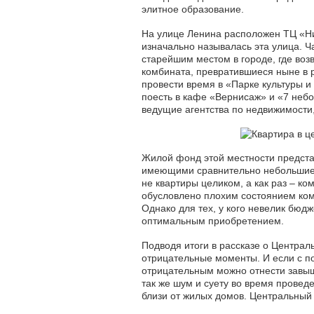
элитное образование.
На улице Ленина расположен ТЦ «Ни
изначально называлась эта улица. 
старейшим местом в городе, где во
комбината, превратившиеся ныне в 
провести время в «Парке культуры и
поесть в кафе «Вернисаж» и «7 небо
ведущие агентства по недвижимости,
Жилой фонд этой местности предст
имеющими сравнительно небольшие 
не квартиры целиком, а как раз – ко
обусловлено плохим состоянием ком
Однако для тех, у кого невелик бюдж
оптимальным приобретением.
Подводя итоги в рассказе о Централ
отрицательные моменты. И если с п
отрицательным можно отнести завы
так же шум и суету во время провед
близи от жилых домов. Центральный 