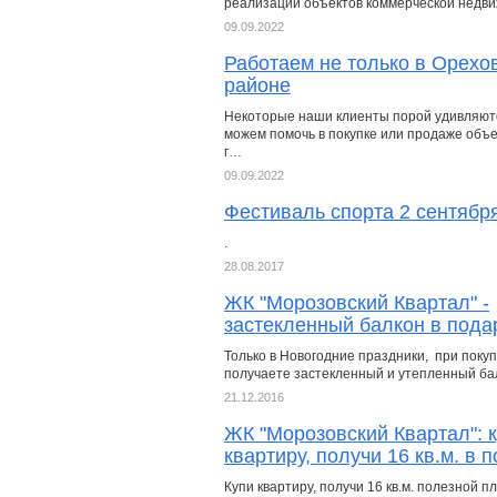
реализации объектов коммерческой недв
09.09.2022
Работаем не только в Орехо
районе
Некоторые наши клиенты порой удивляютс
можем помочь в покупке или продаже объек
г…
09.09.2022
Фестиваль спорта 2 сентября
.
28.08.2017
ЖК "Морозовский Квартал" -
застекленный балкон в пода
Только в Новогодние праздники, при поку
получаете застекленный и утепленный бал
21.12.2016
ЖК "Морозовский Квартал": 
квартиру, получи 16 кв.м. в 
Купи квартиру, получи 16 кв.м. полезной п