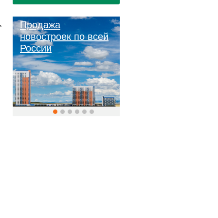
Продажа
ь
новостроек по всей
России