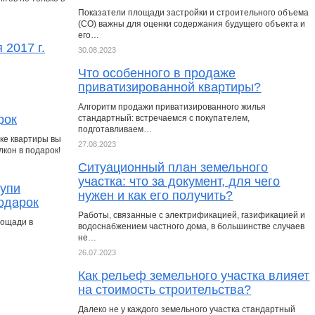
Показатели площади застройки и строительного объема
(СО) важны для оценки содержания будущего объекта и
его…
 2017 г.
30.08.2023
Что особенного в продаже
приватизированной квартиры?
Алгоритм продажи приватизированного жилья
рок
стандартный: встречаемся с покупателем,
подготавливаем…
пке квартиры вы
27.08.2023
кон в подарок!
Ситуационный план земельного
участка: что за документ, для чего
купи
нужен и как его получить?
подарок
Работы, связанные с электрификацией, газификацией и
лощади в
водоснабжением частного дома, в большинстве случаев
не…
26.07.2023
Как рельеф земельного участка влияет
на стоимость строительства?
Далеко не у каждого земельного участка стандартный