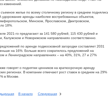
ез изменений.
а съемное жилье по всему столичному региону в среднем поднялис
. А удорожание аренды наиболее востребованных объектов,
Симферопольском, Минском, Ярославском, Дмитровском,
ло 18%.
ле 2021-го предлагают за 141 580 рублей, 115 430 рублей и
ом, Калужском и Новорижском направлениях соответственно.
редложений по аренде подмосковной загородки составляет 2031
меньше на 16%. Больше всего сократилось предложений на
ком и Ленинградском направлениях – на 40%, 31%, 27 и 27%
кже говорят о поднятии ценников на краткосрочную аренду
ских регионах. В компании отмечают рост ставок в среднем на 29%
3% в Москве.
дыдущая
В начало
Следующая