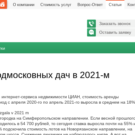
О компании
Стоимость услуг
Вопрос-Ответ
Статьи
Кон
Заказать звонок
Оставить заявку
тки
одмосковных дач в 2021-м
 интернет-сервиса недвижимости ЦИАН, стоимость аренды
иод с апреля 2020-го по апрель 2021-го выросла в среднем на 18%
агородка на Симферопольском направлении. Если весной прошлог
одилось в 54 700 рублей, то сегодня ставка выросла почти на 55% 
% подскочила стоимость лотов на Новорязанском направлении, на
ком шоссе. Снижение динамики не наблюдалось нигде. А вот на