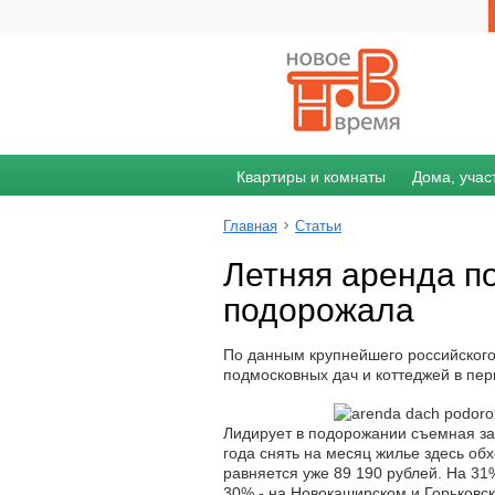
Квартиры и комнаты
Дома, учас
Главная
Статьи
Летняя аренда п
подорожала
По данным крупнейшего российского
подмосковных дач и коттеджей в пер
Лидирует в подорожании съемная з
года снять на месяц жилье здесь обх
равняется уже 89 190 рублей. На 31
30% - на Новокаширском и Горьковс