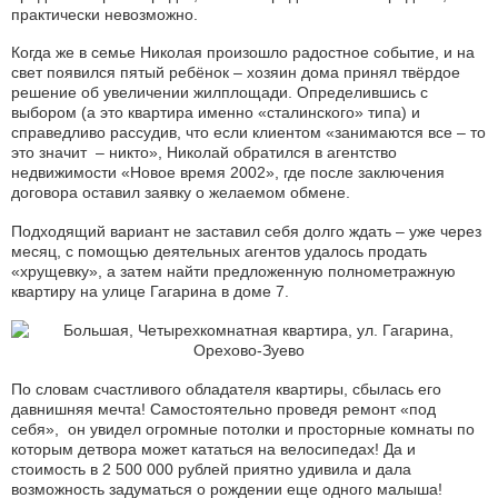
практически невозможно.
Когда же в семье Николая произошло радостное событие, и на
свет появился пятый ребёнок – хозяин дома принял твёрдое
решение об увеличении жилплощади. Определившись с
выбором (а это квартира именно «сталинского» типа) и
справедливо рассудив, что если клиентом «занимаются все – то
это значит – никто», Николай обратился в агентство
недвижимости «Новое время 2002», где после заключения
договора оставил заявку о желаемом обмене.
Подходящий вариант не заставил себя долго ждать – уже через
месяц, с помощью деятельных агентов удалось продать
«хрущевку», а затем найти предложенную полнометражную
квартиру на улице Гагарина в доме 7.
По словам счастливого обладателя квартиры, сбылась его
давнишняя мечта! Самостоятельно проведя ремонт «под
себя», он увидел огромные потолки и просторные комнаты по
которым детвора может кататься на велосипедах! Да и
стоимость в 2 500 000 рублей приятно удивила и дала
возможность задуматься о рождении еще одного малыша!