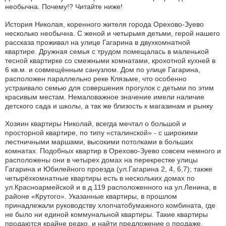
необычна. Почему!? Читайте ниже!
История Николая, коренного жителя города Орехово-Зуево
несколько необычна. С женой и четырьмя детьми, герой нашего
рассказа проживал на улице Гагарина в двухкомнатной
квартире. Дружная семья с трудом помещалась в маленькой
тесной квартирке со смежными комнатами, крохотной кухней в
6 кв.м. и совмещённым санузлом. Дом по улице Гагарина,
расположен параллельно реке Клязьме, что особенно
устраивало семью для совершения прогулок с детьми по этим
красивым местам. Немаловажное значение имели наличие
детского сада и школы, а так же близость к магазинам и рынку
Хозяин квартиры Николай, всегда мечтал о большой и
просторной квартире, по типу «сталинской» - с широкими
лестничными маршами, высокими потолками в больших
комнатах. Подобных квартир в Орехово-Зуево совсем немного и
расположены они в четырех домах на перекрестке улицы
Гагарина и Юбилейного проезда (ул.Гагарина 2, 4, 6,7); также
четырёхкомнатные квартиры есть в нескольких домах по
ул.Красноармейской и в д.119 расположенного на ул.Ленина, в
районе «Крутого». Указанные квартиры, в прошлом
принадлежали руководству хлопчатобумажного комбината, где
не было ни единой коммунальной квартиры. Такие квартиры
продаются крайне редко, и найти предложение о продаже,