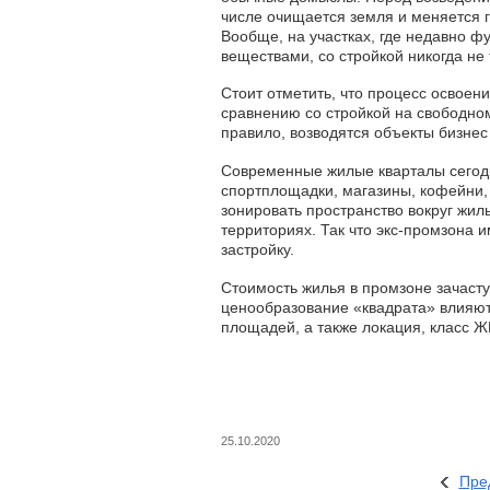
числе очищается земля и меняется г
Вообще, на участках, где недавно ф
веществами, со стройкой никогда не 
Стоит отметить, что процесс освоен
сравнению со стройкой на свободно
правило, возводятся объекты бизнес
Современные жилые кварталы сегодня
спортплощадки, магазины, кофейни,
зонировать пространство вокруг жи
территориях. Так что экс-промзона
застройку.
Стоимость жилья в промзоне зачаст
ценообразование «квадрата» влияют
площадей, а также локация, класс Ж
25.10.2020
Пре