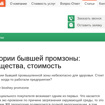
О компании
Стоимость услуг
Вопрос-Ответ
Статьи
Кон
Заказать звонок
Оставить заявку
тки
ории бывшей промзоны:
ущества, стоимость
ории бывшей промышленной зоны небезопасно для здоровья. Стоит
е когда-то работали предприятия?
нциального покупателя возникает одним из первых. Что касается
в экс-промзоне по причине загрязнения окружающей среды, то это
м ЖК территория подвергается полной реорганизации, в том