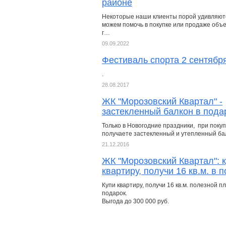
районе
Некоторые наши клиенты порой удивляютс
можем помочь в покупке или продаже объек
г…
09.09.2022
Фестиваль спорта 2 сентября
.
28.08.2017
ЖК "Морозовский Квартал" -
застекленный балкон в пода
Только в Новогодние праздники, при поку
получаете застекленный и утепленный бал
21.12.2016
ЖК "Морозовский Квартал": 
квартиру, получи 16 кв.м. в 
Купи квартиру, получи 16 кв.м. полезной п
подарок.
Выгода до 300 000 руб.