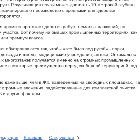
рунт. Рекультивация почвы может достигать 10-метровой глубины.
ункционировало производство с вредными для здоровья
торопятся.
ия промзон протекает долго и требует немалых вложений, по
м участке. Вот почему на бывших промышленных территориях, как
 или премиум класса.
 обустраиваются так, чтобы «все было под рукой» - парки,
 детсады и школы, медицинские учреждения, аптеки. Оптимально
лых многоэтажек получается именно на огромных промышленных
 имеет некоторые преимущества перед свободной территорией под
ую даже выше, чем в ЖК, возведенных на свободных площадках. На
 огромные вложения, задействованные для комплексной очистки
К и другие факторы.
дыдущая
В начало
Следующая