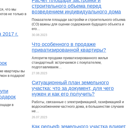
Расчет площади застройки и
строительного объема перед
я, что мы
возведением индивидуального дома
тов не только в
Показатели площади застройки и строительного объема
(СО) важны для оценки содержания будущего объекта и
его…
 2017 г.
30.08.2023
Что особенного в продаже
приватизированной квартиры?
Алгоритм продажи приватизированного жилья
рок
стандартный: встречаемся с покупателем,
подготавливаем…
пке квартиры вы
27.08.2023
кон в подарок!
Ситуационный план земельного
участка: что за документ, для чего
купи
нужен и как его получить?
подарок
Работы, связанные с электрификацией, газификацией и
лощади в
водоснабжением частного дома, в большинстве случаев
не…
26.07.2023
Как рельеф земельного участка влияет