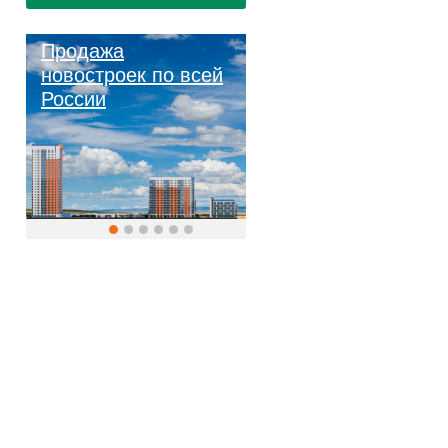
Продажа
новостроек по всей
России