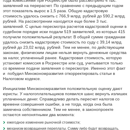
года комиссиями при Росреестре было рассмотрено 4 тыс.
заявлений на перерасчет. По сравнению с предыдущим годом
этот показатель вырос в 1,5 раза. Общую кадастровую
стоимость удалось снизить с 766,9 млрд. рублей до 590,2 млрд.
рублей. На рассмотрении находится еще более 3 тыс.
заявлений. С целью пересмотра расчетов кадастровой оценки в
судебном порядке иски подали 519 заявителей, из которых 415
получили положительный результат. В общей сумме гражданам
удалось снизить кадастровую стоимость по суду с 39,14 млрд.
рублей до 23,02 млрд. рублей. Тем не менее, по действующим
законам, физическим лицам нельзя вернуть денежные средства
за налог, уплаченный ранее. Кадастровая стоимость, которую
установит комиссия в Росреестре или суд, учитывается только
со времени подачи заявления о пересмотре. Именно этот факт
и побудил Минэкономразвития откорректировать статьи в
Налоговом кодексе.
Инициативе Минэкономразвития положительную оценку дают
юристы. У налогоплательщиков появился шанс вернуть излишек
уплаченных денег. Справедливо делать пересчет налогов со
времени совершения ошибки, а не тогда, когда она была
замечена собственником. Тем не менее, в законопроекте
остаются непонятными два момента:
ежегодное изменение рыночной стоимости;
механизм возвращения переплаты. Сумму либо будут возвращать,