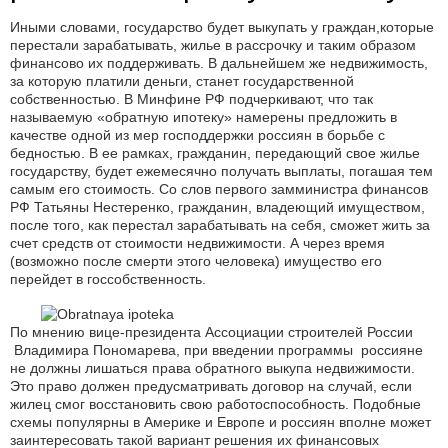
Иными словами, государство будет выкупать у граждан,которые
перестали зарабатывать, жилье в рассрочку и таким образом
финансово их поддерживать. В дальнейшем же недвижимость,
за которую платили деньги, станет государственной
собственностью. В Минфине РФ подчеркивают, что так
называемую «обратную ипотеку» намерены предложить в
качестве одной из мер господдержки россиян в борьбе с
бедностью. В ее рамках, гражданин, передающий свое жилье
государству, будет ежемесячно получать выплаты, погашая тем
самым его стоимость. Со слов первого замминистра финансов
РФ Татьяны Нестеренко, гражданин, владеющий имуществом,
после того, как перестал зарабатывать на себя, сможет жить за
счет средств от стоимости недвижимости. А через время
(возможно после смерти этого человека) имущество его
перейдет в госсобственность.
По мнению вице-президента Ассоциации строителей России
Владимира Пономарева, при введении программы россияне
не должны лишаться права обратного выкупа недвижимости.
Это право должен предусматривать договор на случай, если
жилец смог восстановить свою работоспособность. Подобные
схемы популярны в Америке и Европе и россиян вполне может
заинтересовать такой вариант решения их финансовых